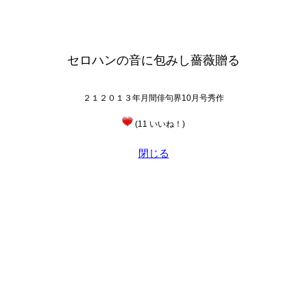
セロハンの音に包みし薔薇贈る
２１２０１３年月間俳句界10月号秀作
(11 いいね！)
閉じる