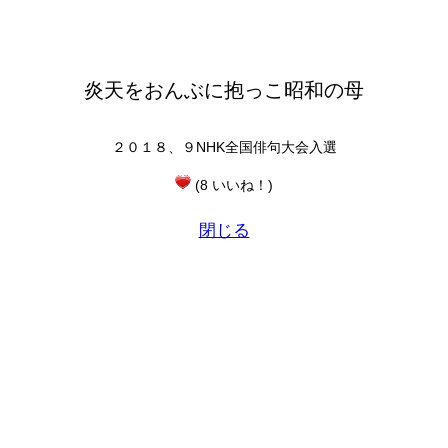
炎天をおんぶに抱っこ昭和の母
２０１８、９NHK全国俳句大会入選
(8 いいね！)
閉じる